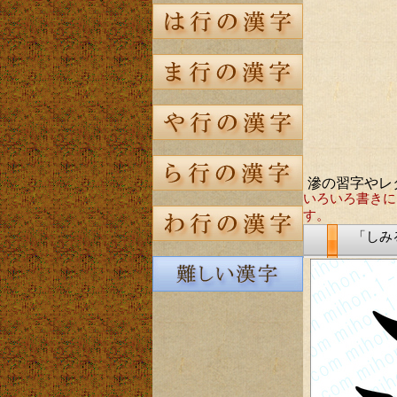
滲の習字やレ
いろいろ書きに
す。
「しみ