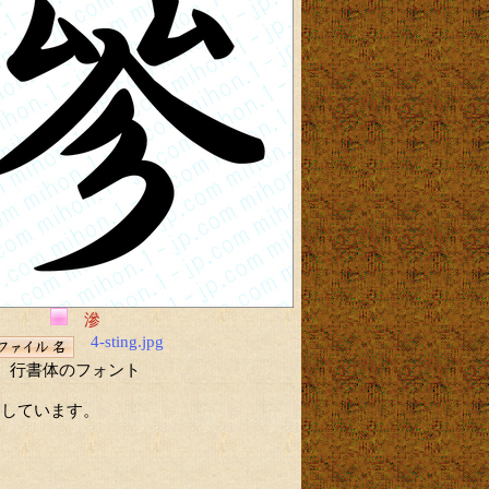
滲
4-sting.jpg
行書体のフォント
にしています。