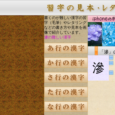
書くのが難しい漢字の習
字（毛筆）やレタリング
などの書き方や見本を画
像で紹介しています。
滲の難しい漢字
「滲」
滲