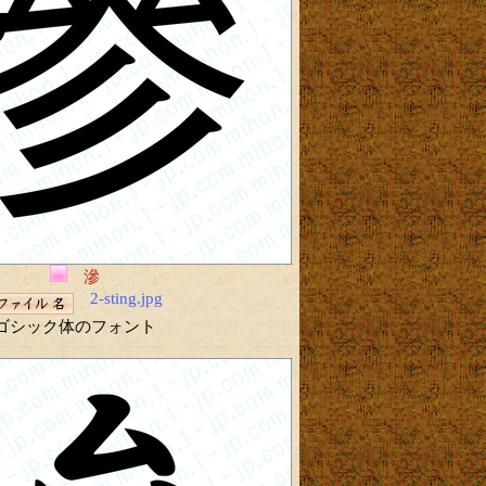
滲
2-sting.jpg
ゴシック体のフォント