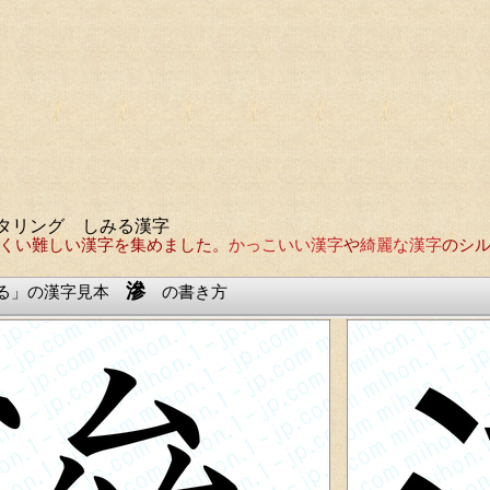
タリング しみる漢字
くい難しい漢字を集めました。
かっこいい漢字
や
綺麗な漢字
のシ
滲
る」の漢字見本
の書き方