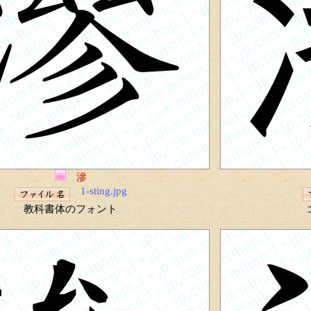
滲
1-sting.jpg
教科書体のフォント