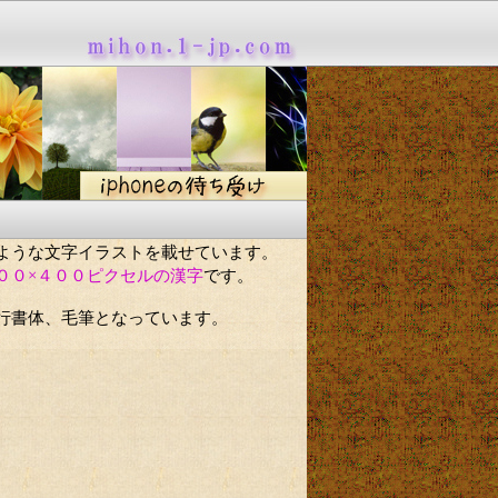
ような文字イラストを載せています。
００×４００ピクセルの漢字
です。
行書体、毛筆となっています。