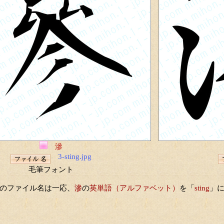
滲
3-sting.jpg
毛筆フォント
のファイル名は一応、
滲
の
英単語（アルファベット）
を「
sting
」