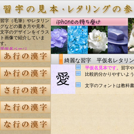
習字（毛筆）やレタリン
グなどの書き方や見本、
文字のデザインをイラス
ト画像で紹介していま
す。
平仮名ページ
綺麗な習字 平仮名レタリ
平仮名見本です。
習字
愛
比較的分かりやすいよう
文字のフォントは教科書