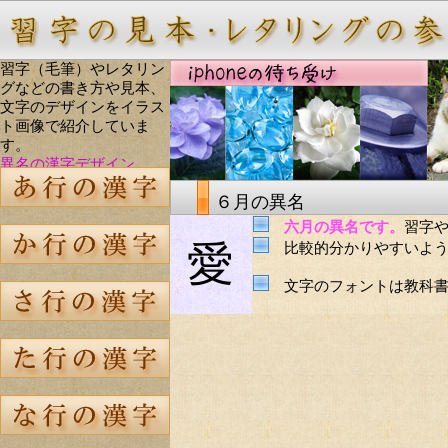
習字（毛筆）やレタリン
グなどの書き方や見本、
文字のデザインをイラス
ト画像で紹介していま
す。
異名の漢字デザイン
６月の異名
六月の異名です。
習字
愛
比較的分かりやすいよう
文字のフォントは教科書