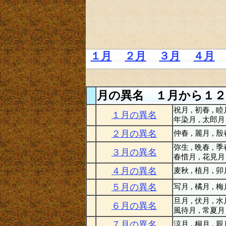
１月
２月
３月
４月
月の異名 １月から１２
祝月 , 初春 , 睦
１月の異名
年染月 , 太郎月
２月の異名
仲春 , 麗月 , 
弥生 , 晩春 , 季
３月の異名
春惜月 , 花見月
４月の異名
麦秋 , 植月 , 
５月の異名
写月 , 橘月 , 
旦月 , 伏月 , 水
６月の異名
風待月 , 常夏月
７月の異名
涼月 , 桐月 , 親