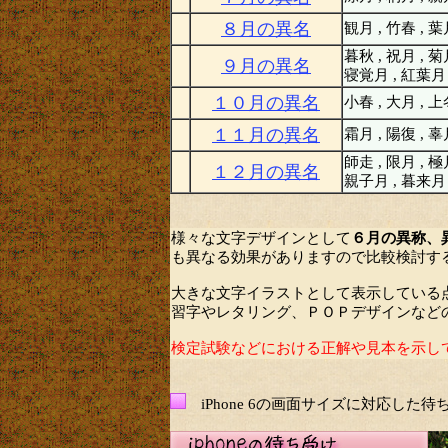
８月の異名
観月 , 竹春 , 
暮秋 , 祝月 , 菊
９月の異名
寝覚月 , 紅葉月
１０月の異名
小春 , 大月 , 
１１月の異名
霜月 , 陽復 , 
師走 , 限月 , 極
１２月の異名
親子月 , 暮来月
様々な文字デザインとして
６月の異称、
も異なる効果がありますので比較検討す
大きな文字イラストとして表示している
習字やレタリング、ＰＯＰデザインなど
検定試験などにおける正解や見本を示し
iPhone 6の画面サイズに対応した