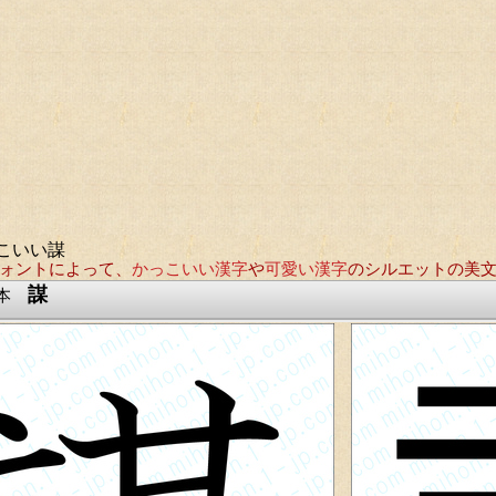
こいい謀
ォントによって、
かっこいい漢字
や
可愛い漢字
のシルエットの美
謀
見本