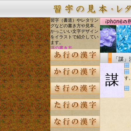
習字（書道）やレタリン
グなどの書き方や見本、
かっこいい文字デザイン
をイラストで紹介してい
ます。
謀の書き方
「謀」
謀
す