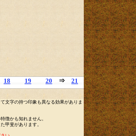
18
19
20
⇒
21
って文字の持つ印象も異なる効果がありま
い特徴かも知れません。
した甲斐があります。
ださい。