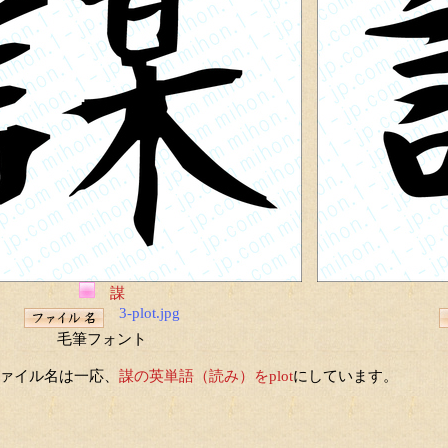
謀
3-plot.jpg
毛筆フォント
ァイル名は一応、
謀の英単語（読み）をplot
にしています。