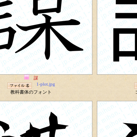
謀
1-plot.jpg
教科書体のフォント