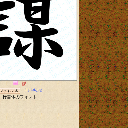
謀
4-plot.jpg
行書体のフォント