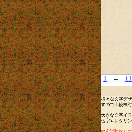
1
←
11
様々な文字デザ
すので比較検討
大きな文字イラ
習字やレタリン
検定試験などに