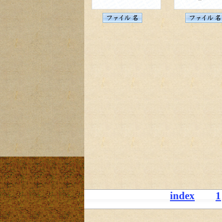
index
1