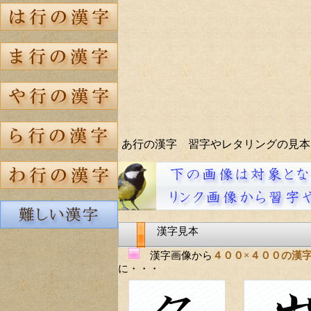
あ行の漢字 習字やレタリングの見本
漢字見本
漢字画像から
４００×４００の漢
に・・・