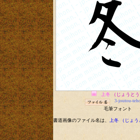
上冬
（じょうとう
3-joutou-teh
毛筆フォント
書道画像のファイル名は、
上冬 （じょ