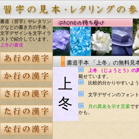
書道（習字）やレタリン
グなどの書き方の手本、
文字デザインを文字イラ
ストで紹介しています。
上冬の書道
書道手本 「上冬」の無料見
上冬 （じょうとう）の
載せています。
上
比較的分かりやすいよう
文字デザインのフォント
冬
月の異名を示す言葉
で
かも。