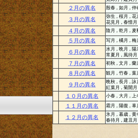
２月の異名
殷春 , 如月 , 
弥生 , 桜月 , 花
３月の異名
花見月 , 春惜月
４月の異名
陰月 , 乾月 , 
５月の異名
写月 , 橘月 , 
水月 , 晩月 , 陽
６月の異名
常夏月 , 風待月
７月の異名
初秋 , 文月 , 蘭
８月の異名
観月 , 竹春 , 
晩秋 , 長月 , 詠
９月の異名
紅葉月 , 菊開月
１０月の異名
小春 , 大月 , 
１１月の異名
霜月 , 陽復 , 
氷月 , 暮歳 , 黄
１２月の異名
春待月 , 建丑月