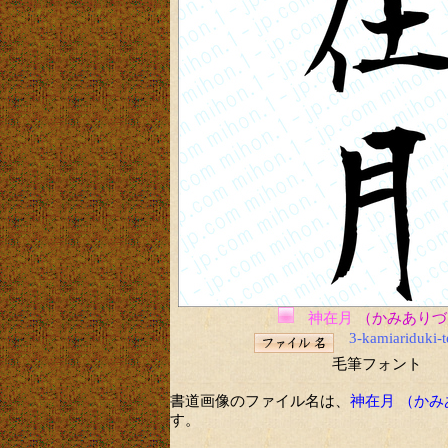
神在月
（かみありづ
3-kamiariduki-
毛筆フォント
書道画像のファイル名は、
神在月 （か
す。