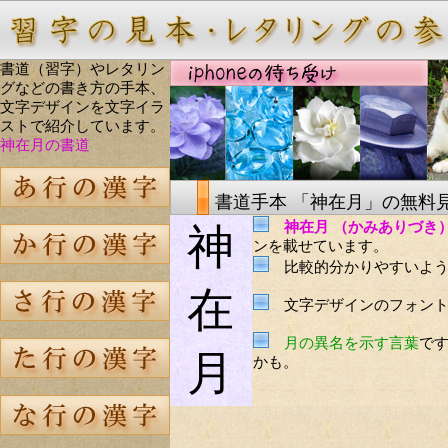
書道（習字）やレタリン
グなどの書き方の手本、
文字デザインを文字イラ
ストで紹介しています。
神在月の書道
書道手本 「神在月」の無料
神在月 （かみありづき
神
ンを載せています。
比較的分かりやすいよう
在
文字デザインのフォント
月の異名を示す言葉
で
月
かも。