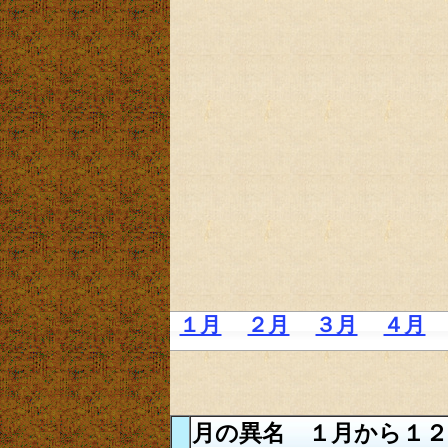
１月
２月
３月
４月
月の異名 １月から１２