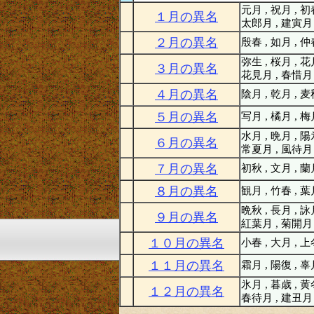
元月 , 祝月 , 初
１月の異名
太郎月 , 建寅月
２月の異名
殷春 , 如月 , 
弥生 , 桜月 , 花
３月の異名
花見月 , 春惜月
４月の異名
陰月 , 乾月 , 
５月の異名
写月 , 橘月 , 
水月 , 晩月 , 陽
６月の異名
常夏月 , 風待月
７月の異名
初秋 , 文月 , 蘭
８月の異名
観月 , 竹春 , 
晩秋 , 長月 , 詠
９月の異名
紅葉月 , 菊開月
１０月の異名
小春 , 大月 , 
１１月の異名
霜月 , 陽復 , 
氷月 , 暮歳 , 黄
１２月の異名
春待月 , 建丑月