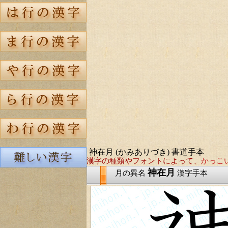
神在月 (かみありづき) 書道手本
漢字の種類やフォントによって、
かっこ
神在月
月の異名
漢字手本