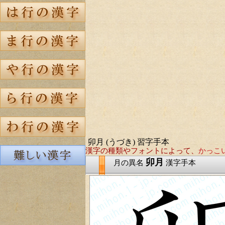
卯月 (うづき) 習字手本
漢字の種類やフォントによって、
かっこ
卯月
月の異名
漢字手本