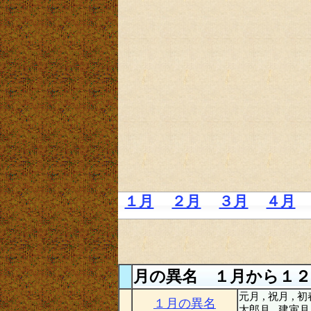
１月
２月
３月
４月
月の異名 １月から１２
元月 , 祝月 , 初
１月の異名
太郎月 , 建寅月