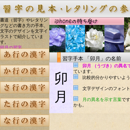
書道（習字）やレタリン
グなどの書き方の手本、
文字のデザインを文字イ
ラストで紹介していま
す。
卯月の習字
習字手本 「卯月」の名前
卯月 （うづき）の異名
ています。
卯
比較的分かりやすいよう
文字デザインのフォント
月
月の異名を示す言葉
で
かも。