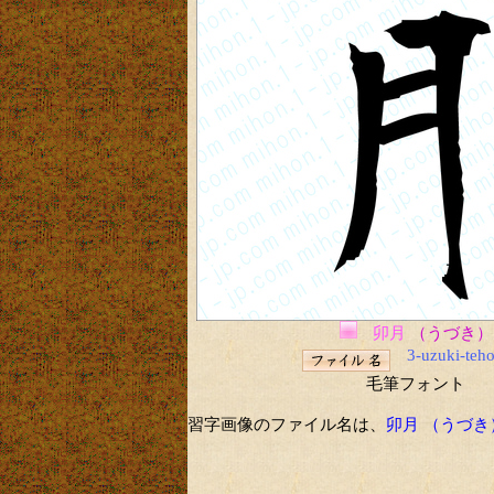
卯月
（うづき）
3-uzuki-teh
毛筆フォント
習字画像のファイル名は、
卯月 （うづ