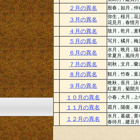
２月の異名
殷春 , 如月 , 
弥生 , 桜月 , 花
３月の異名
花見月 , 春惜月
４月の異名
陰月 , 乾月 , 
５月の異名
写月 , 橘月 , 
水月 , 晩月 , 陽
６月の異名
常夏月 , 風待月
７月の異名
初秋 , 文月 , 蘭
８月の異名
観月 , 竹春 , 
晩秋 , 長月 , 詠
９月の異名
紅葉月 , 菊開月
１０月の異名
小春 , 大月 , 
１１月の異名
霜月 , 陽復 , 
氷月 , 暮歳 , 黄
１２月の異名
春待月 , 建丑月