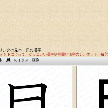
リングの見本 貝の漢字
ォントによって、
かっこいい漢字
や
可愛い漢字
のシルエット（輪
貝
見本
のイラスト画像