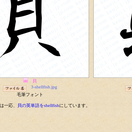
貝
3-shellfish.jpg
毛筆フォント
は一応、
貝の英単語をshellfish
にしています。