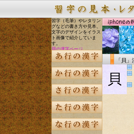
習字（毛筆）やレタリン
グなどの書き方や見本、
文字のデザインをイラス
ト画像で紹介していま
す。
貝の漢字ページ
「貝」
貝