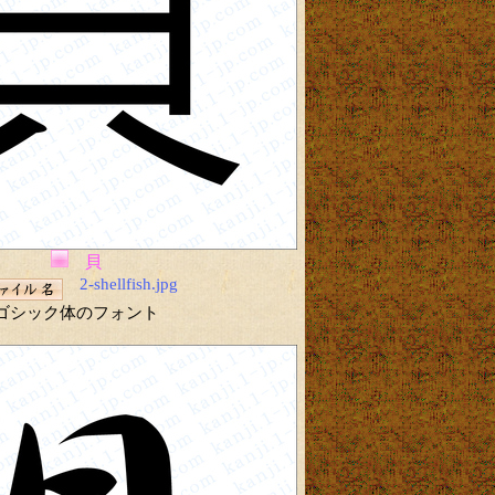
貝
2-shellfish.jpg
ゴシック体のフォント