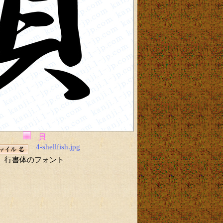
貝
4-shellfish.jpg
行書体のフォント