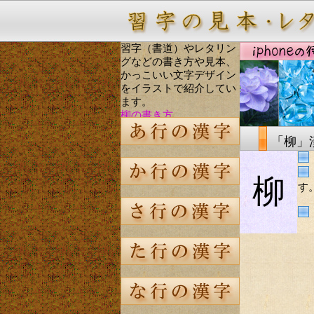
習字（書道）やレタリン
グなどの書き方や見本、
かっこいい文字デザイン
をイラストで紹介してい
ます。
柳の書き方
「柳」
柳
す