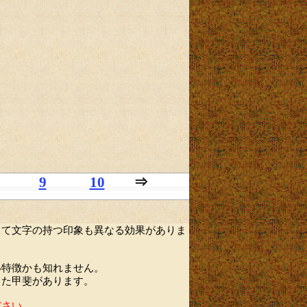
9
10
⇒
って文字の持つ印象も異なる効果がありま
い特徴かも知れません。
した甲斐があります。
ださい。