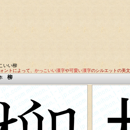
こいい柳
ォントによって、
かっこいい漢字
や
可愛い漢字
のシルエットの美
柳
見本