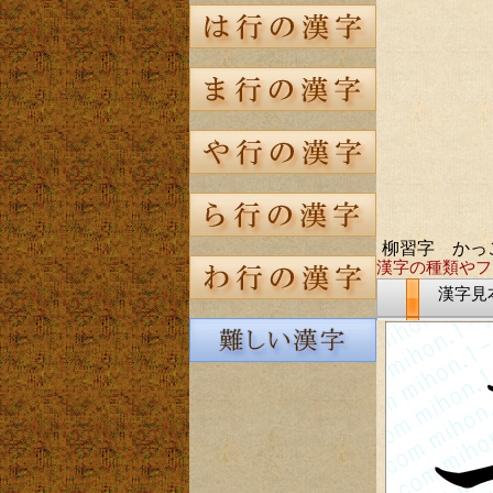
柳習字 かっ
漢字の種類やフ
漢字