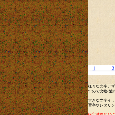
1
2
様々な文字デザ
すので比較検討
大きな文字イラ
習字やレタリン
検定試験などに